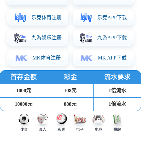
出陷入僵局的消息，这位全明星球员的未来变得扑朔
迷离。据知情人士透露，双方在合同年限和薪资总额
上存在显著分歧，导致谈判进展缓慢。与此同时，多
支球队已经表达了对乔治的兴趣，并开始评估通过交
易得到他的可能性。这一局面不仅影响快船的阵容规
划，也可能在联盟中引发连锁反应。
续约分歧：快船的薪资压力与乔治的
未来考量
快船与乔治的续约谈判主要卡在合同细节上。乔治目
前手握一份2024-25赛季价值约4870万美元的球员选
项，他可以选择跳出合同成为自由球员，或与快船签
下一份顶薪续约合同。然而，快船管理层面临巨大的
薪资压力：伦纳德的合同已占据大量空间，而球队还