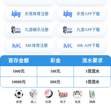
勒布朗·詹姆斯正式宣布加盟韩国篮球联赛（KBL）。
这位曾效力洛杉矶湖人队的传奇球星，在结束NBA生
涯后，没有选择大多数人所预期的CBA联赛，而是出
人意料地转投韩国联赛。这一决定不仅让CBA联赛承
受了巨大的市场与商业损失，也让不少中国球迷感
叹，詹姆斯在过去四年若能选择CBA，或许本可以避
免职业生涯最后的“浪费”。
詹姆斯为何拒绝CBA？背后原因引发
深思
詹姆斯加盟韩国联赛的决定，打破了外界多年来的猜
测。自2021年起，关于詹姆斯可能登陆CBA的传言便
不绝于耳，多家中国俱乐部甚至开出天价合同。然
而，詹姆斯最终却选择了KBL。据知情人士透露，詹