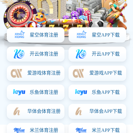
手机App
网页版
詹姆斯加盟韩国联赛！CBA损失巨
大，浪费4年职业生涯，拒绝CBA！
2026-06-04 14:00
59 次阅读
首页
/
体育动态
近日，一则爆炸性消息震惊国际篮坛：NBA超级巨星