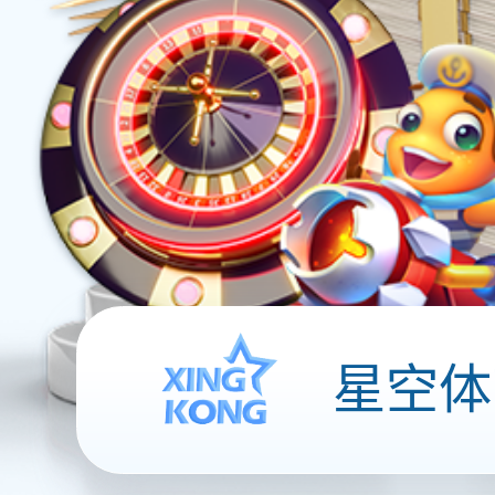
补强，更向所有球员传递了一个明确信号
操作，无疑是最有效的强心剂。
展望未来，利物浦的这笔潜在交易，不仅仅
利物浦希望重回欧洲之巅的极致野心。斯
象空间。足球世界瞬息万变，但有一件事
上一篇：
上海海港上赛季场均控球率62%，与…