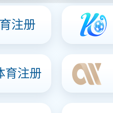
利，但莫塔的
0干净利落地击败恩波利，为这个起...
罚让吴前30分
浙江稠州银行与广东宏远战至最后时...
下赛季继续摆
纷纷完成阵容补强，但四川金强男篮却...
s德布劳内20
纪录一直是最引人瞩目的个人荣誉...