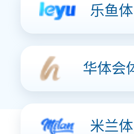
米兰MiLan入口
联
米兰app官方版web站入口 【eson推
荐*请牢记发财域名:tyu8989.com】
su
成立于2018年5月，注册资金2亿，是
一家生产各类互联网平台产品的开发
厂家，是一家集科研、生产、销售为
一体的互联网平台产品企业。米兰
app官方版web站入口只有注重产品
质量，才可以走得更远，才可以赢得
未来。我们公司用优良的产品为广大
客户提供互联网平台服务和新颖的互
联网平台产品！