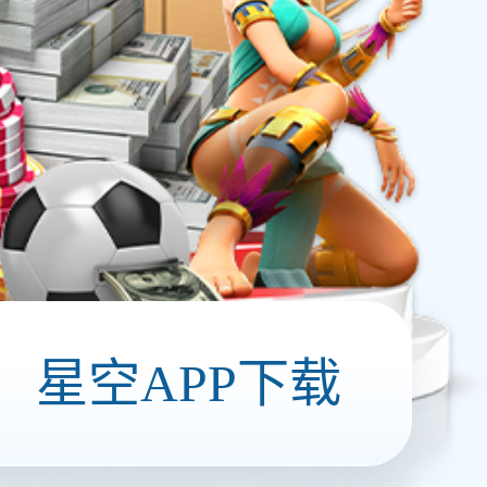
克洛普离队的阵痛后，这样“干票大的”的
亿欧元解约金虽然只是一个数字，却折射出
”拼图，为即将到来的新赛季注入无穷的想
场上坐以待毙。
下一篇：
梦一般的捧杯 梦一般的阿森纳