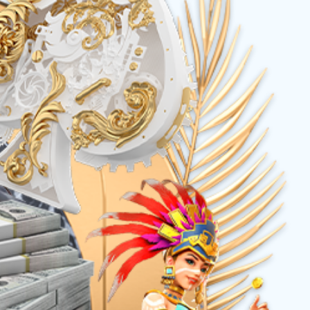
袭，唯有期待奇迹发生。
锡以高强度的逼抢和快速反击著称。然而，
主场3-0完胜拜仁，但那场比赛恰恰伴随
仁球员保持专注并执行战术纪律时，莱比锡
的表现，抑或拜仁将用一场碾压式的胜利证
，另一部分人则担心这种心态可能滋生傲
对手施加了巨大的心理压力。当莱比锡或多
旦出现失误或落后，信念便会动摇。对于拜
一场平局或失利都将被视为失败。因此，霍