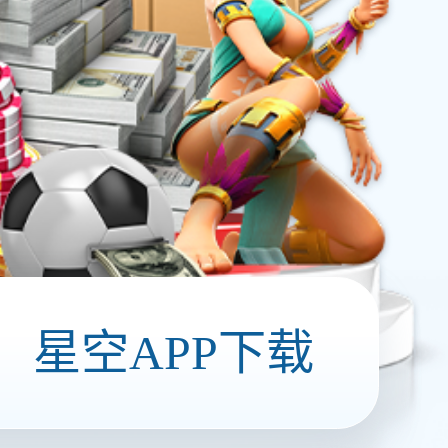
期内难以被撼动。其他球队若想挑战王座，
期转化为持续稳定的输出，避免因轻敌而阴
，这既是残酷的现实，也是足球最迷人的地
下一篇：
追梦格林再陷争议，击打小萨博尼斯