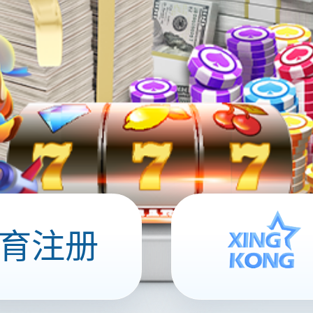
极强的参考价值。尽管足球场上充满变数，但拜仁的统治力在短
与心理韧性上做到极致。而拜仁要做的，则是将“超常发挥”的预
某个夜晚真的实现“超常发挥”，打破拜仁的铁幕。对于球迷而言