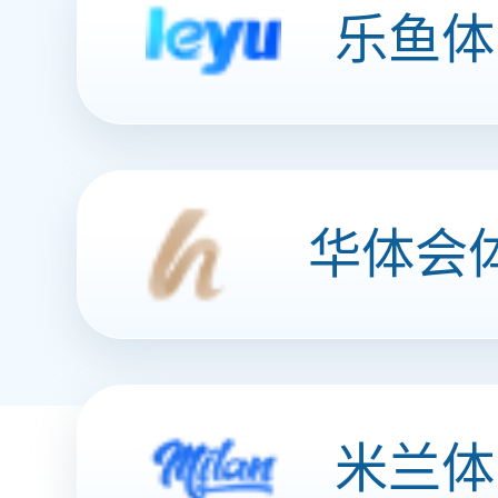
米兰MiLan入口
联
米兰app官方版web站入口 【eson推
荐*请牢记发财域名:tyu8989.com】
su
成立于2018年5月，注册资金2亿，是
一家生产各类互联网平台产品的开发
厂家，是一家集科研、生产、销售为
一体的互联网平台产品企业。米兰
app官方版web站入口只有注重产品
质量，才可以走得更远，才可以赢得
未来。我们公司用优良的产品为广大
客户提供互联网平台服务和新颖的互
联网平台产品！